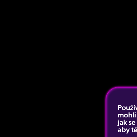
Použí
mohli
jak s
aby tě