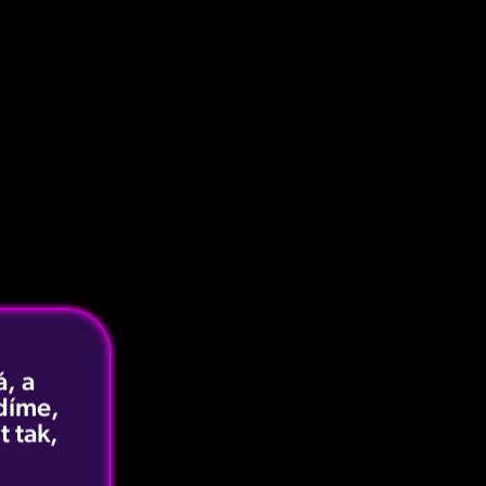
, a
idíme,
t tak,