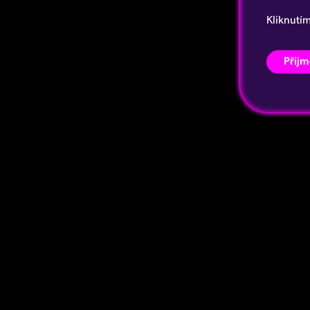
Kliknutí
Přijm