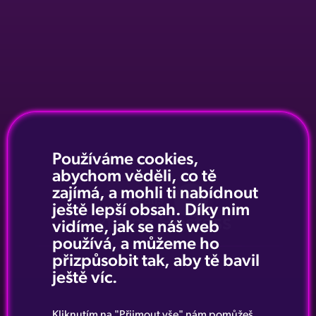
Používáme cookies,
abychom věděli, co tě
zajímá, a mohli ti nabídnout
Details
ještě lepší obsah. Díky nim
Externe
Hostess
vidíme, jak se náš web
používá, a můžeme ho
přizpůsobit tak, aby tě bavil
ještě víc.
Kliknutím na "Přijmout vše" nám pomůžeš