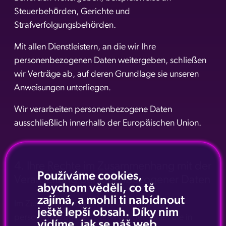
Steuerbehörden, Gerichte und
Strafverfolgungsbehörden.
Mit allen Dienstleistern, an die wir Ihre
personenbezogenen Daten weitergeben, schließen
wir Verträge ab, auf deren Grundlage sie unseren
Anweisungen unterliegen.
Wir verarbeiten personenbezogene Daten
ausschließlich innerhalb der Europäischen Union.
4. Ihre Rechte im Zusammenhang mit der
Používáme cookies,
Verarbeitung personenbezogener Daten
abychom věděli, co tě
zajímá, a mohli ti nabídnout
Im Zusammenhang mit der Verarbeitung Ihrer
ještě lepší obsah. Díky nim
personenbezogenen Daten werden Ihnen die in
vidíme, jak se náš web