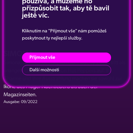
používá, a můžeme ho
přizpůsobit tak, aby tě bavil
ještě víc.
Kliknutím na "Přijmout vše" nám pomůžeš
poskytnout ty nejlepší služby.
SIMONA
Přijmout vše
Simona, der Star des September-Playboy 2022, tritt als
Další možnosti
unangefochtene Königin von Hot Peppers auf. Ihr
Charme und ihre Ausstrahlung machen sie sowohl zur
Ikone des Prager Nachtlebens als auch der
Magazinseiten.
Ausgabe: 09/2022