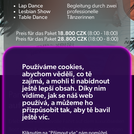
Lap Dance
Begleitung durch zwei
Lesbian Show
professionelle
Table Dance
Tänzerinnen
Preis für das Paket
18.800
CZK
(8:00 - 18:00)
Preis für das Paket
28.800 CZK
(18:00 - 8:00)
Používáme cookies,
abychom věděli, co tě
zajímá, a mohli ti nabídnout
ještě lepší obsah. Díky nim
Party auf dem Boot
voll
vidíme, jak se náš web
používá, a můžeme ho
aufregender Erlebnisse
přizpůsobit tak, aby tě bavil
ještě víc.
Erleben Sie eine stilvolle Fahrt auf dem luxuriösesten
Boot seiner Kategorie in Prag mit einer einzigartigen
Kliknutím na "Přijmout vše" nám pomůžeš