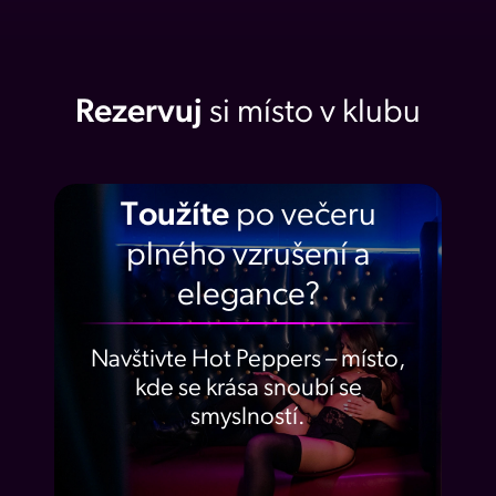
Rezervuj
si místo v klubu
Toužíte
po večeru
plného vzrušení a
elegance?
Navštivte Hot Peppers – místo,
kde se krása snoubí se
smyslností.