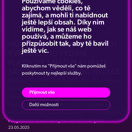
Používáme cookies,
abychom věděli, co tě
zajímá, a mohli ti nabídnout
ještě lepší obsah. Díky nim
vidíme, jak se náš web
používá, a můžeme ho
přizpůsobit tak, aby tě bavil
HOT PEPPERS PRAGUE NA KŘTU
ještě víc.
KVĚTNOVÉHO VYDÁNÍ
PLAYBOYE S NAŠÍ PLAYMATE
Kliknutím na "Přijmout vše" nám pomůžeš
SALOME SALVATORI NA TITULCE
poskytnout ty nejlepší služby.
V Kaunickém paláci to 6. května 2025 žilo elegancí,
šarmem a výjimečnou atmosférou. Uskutečnil se
Přijmout vše
slavnostní křest květnového vydání magazínu
Playboy, jehož titulní stranu zdobí naše kráska a
Další možnosti
oficiální Playmate Salome Salvatori – a Hot Peppers
Prague u toho samozřejmě nemohlo chybět.
23.05.2025