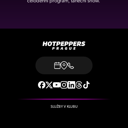
celodenní program, taneční show.
SLUŽBY V KLUBU