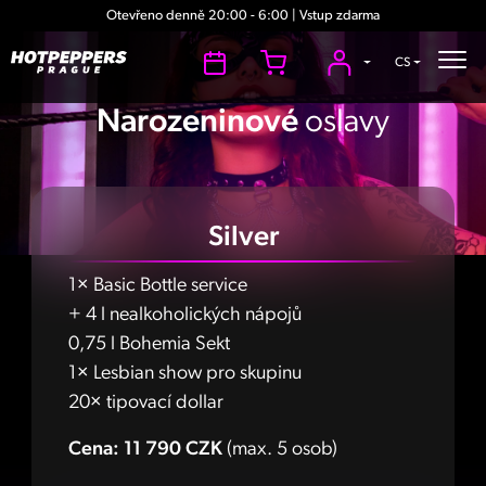
Otevřeno denně 20:00 - 6:00 | Vstup zdarma
CS
Narozeninové
oslavy
Silver
1× Basic Bottle service
+ 4 l nealkoholických nápojů
0,75 l Bohemia Sekt
1× Lesbian show pro skupinu
20× tipovací dollar
Cena: 11 790 CZK
(max. 5 osob)