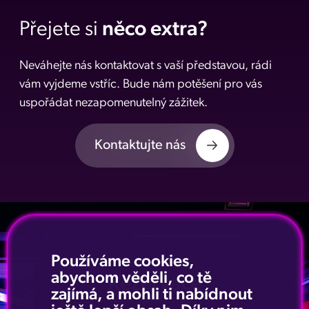
Přejete si
něco extra?
Neváhejte nás kontaktovat s vaší představou, rádi
vám vyjdeme vstříc. Bude nám potěšení pro vás
uspořádat nezapomenutelný zážitek.
Kontaktujte nás
Používáme cookies,
abychom věděli, co tě
Rezervace
zajímá, a mohli ti nabídnout