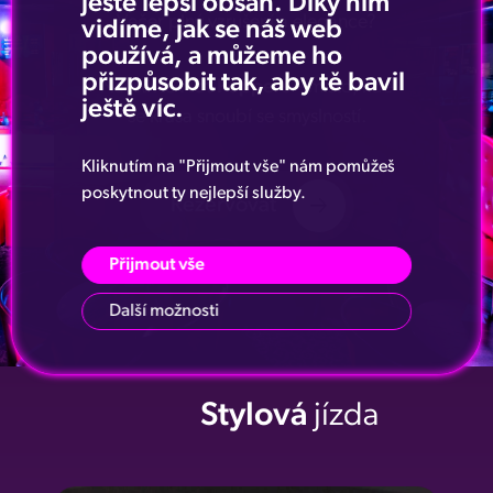
ještě lepší obsah. Díky nim
Večer plný vzrušení a elegance?
vidíme, jak se náš web
používá, a můžeme ho
přizpůsobit tak, aby tě bavil
Navštivte
Hot Peppers
– místo, kde
ještě víc.
se krása snoubí se smyslností.
Kliknutím na "Přijmout vše" nám pomůžeš
poskytnout ty nejlepší služby.
Rezervovat
Přijmout vše
Další možnosti
Stylová
jízda