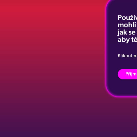
Použí
mohli
jak s
aby tě
Kliknutí
Přijm