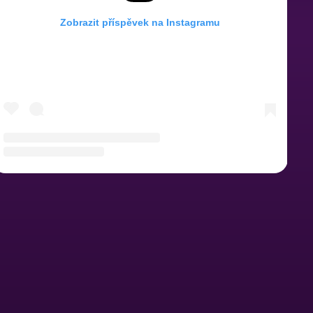
Zobrazit příspěvek na Instagramu
Příspěvek sdílený Hot Peppers Prague (@hotpeppersprague)