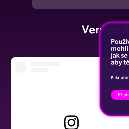
Verwandt
Použí
mohli
jak s
aby tě
Kliknutí
Přijm