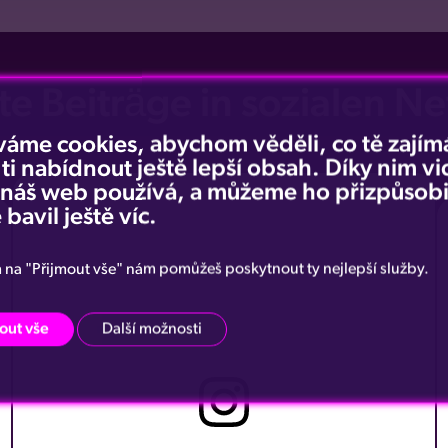
e Beiträge in sozialen N
váme cookies, abychom věděli, co tě zajímá
 ti nabídnout ještě lepší obsah. Díky nim v
e náš web používá, a můžeme ho přizpůsobi
 bavil ještě víc.
m na "Přijmout vše" nám pomůžeš poskytnout ty nejlepší služby.
out vše
Další možnosti