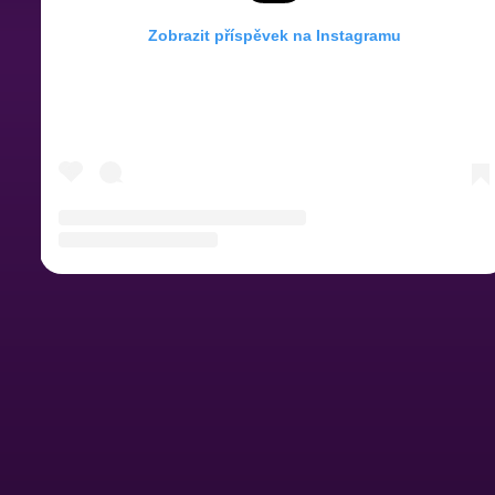
Zobrazit příspěvek na Instagramu
Příspěvek sdílený Hot Peppers Prague (@hotpeppersprague)