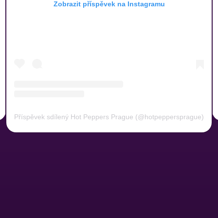
Zobrazit příspěvek na Instagramu
Příspěvek sdílený Hot Peppers Prague (@hotpeppersprague)