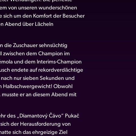
dem von unseren wunderschönen
e sich um den Komfort der Besucher
en Abend über Lächeln
n die Zuschauer sehnsüchtig
ell zwischen dem Champion im
Vémola und dem Interims-Champion
usch endete auf rekordverdächtige
nach nur sieben Sekunden und
l im Halbschwergewicht! Obwohl
t, musste er an diesem Abend mit
kehr des „Diamantový Čávo“ Pukač
r sich der Herausforderung von
hatte sich das ehrgeizige Ziel