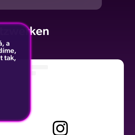
etzwerken
, a
idíme,
t tak,