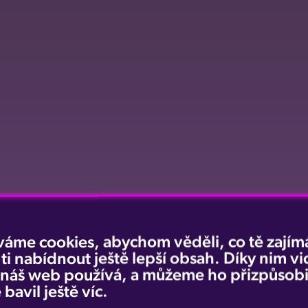
váme cookies, abychom věděli, co tě zajímá
 ti nabídnout ještě lepší obsah. Díky nim v
e náš web používá, a můžeme ho přizpůsobi
 bavil ještě víc.