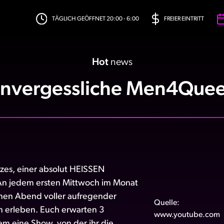
TÄGLICH GEÖFFNET 20:00 - 6:00
FREIER EINTRITT
Hot
news
nvergessliche Men4Que
zes, einer absolut HEISSEN
An jedem ersten Mittwoch im Monat
inen Abend voller aufregender
Quelle:
erleben. Euch erwarten 3
www.youtube.com
em eine Show, von der ihr die