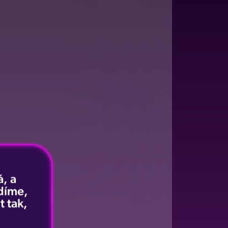
, a
idíme,
t tak,