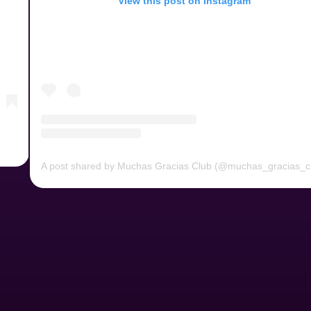
View this post on Instagram
A post shared by Muchas Gracias Club (@muchas_gracias_c
gue)