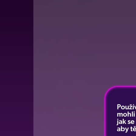
Použí
mohli
jak s
aby tě