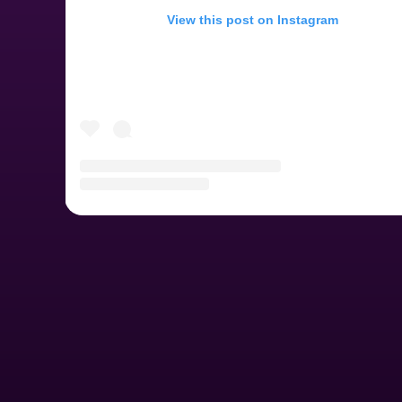
View this post on Instagram
A post shared by Hot Peppers Prague (@hotpepperspra