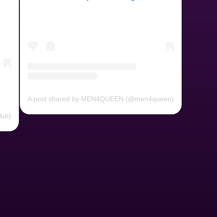
A post shared by MEN4QUEEN (@men4queen)
lub)