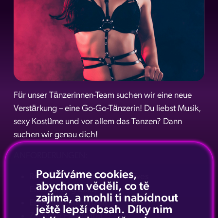
Für unser Tänzerinnen-Team suchen wir eine neue
Verstärkung – eine Go-Go-Tänzerin! Du liebst Musik,
sexy Kostüme und vor allem das Tanzen? Dann
suchen wir genau dich!
ANFORDERUNGEN:
Používáme cookies,
Repräsentatives und attraktives
abychom věděli, co tě
Erscheinungsbild,
zajímá, a mohli ti nabídnout
Erfahrung im Tanzen
ještě lepší obsah. Díky nim
Zeitliche Flexibilität