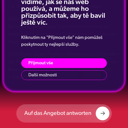
vidíme, jak se náš web
Fremdsprachenkenntnisse von Vorteil
používá, a můžeme ho
přizpůsobit tak, aby tě bavil
WAS WIR BIETEN: Überdurchschnittliche
ještě víc.
Bezahlung, langfristige Zusammenarbeit und vor
allem Arbeit in einem großartigen und freundlichen
Kliknutím na "Přijmout vše" nám pomůžeš
Team.
poskytnout ty nejlepší služby.
Sind Sie an dieser Position interessiert und möchten
Sie Teil unseres Teams werden? Kontaktieren Sie uns
Přijmout vše
über das Antwortformular oder telefonisch unter
Další možnosti
+420 777 027 205
.
Auf das Angebot antworten