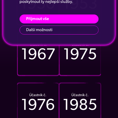
1950
1953
poskytnout ty nejlepší služby.
Přijmout vše
Další možnosti
Účastník č.
Účastník č.
1967
1975
Účastník č.
Účastník č.
1976
1985