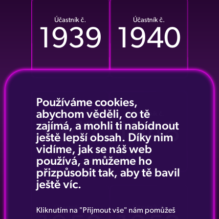
Účastník č.
Účastník č.
1939
1940
Používáme cookies,
abychom věděli, co tě
Účastník č.
Účastník č.
1947
1948
zajímá, a mohli ti nabídnout
ještě lepší obsah. Díky nim
vidíme, jak se náš web
používá, a můžeme ho
přizpůsobit tak, aby tě bavil
ještě víc.
Účastník č.
Účastník č.
Kliknutím na "Přijmout vše" nám pomůžeš