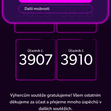
Účastník č.
Účastník č.
3823
3826
Další možnosti
Účastník č.
Účastník č.
3907
3910
Výhercům soutěže gratulujeme! Všem ostatním
děkujeme za účast a přejeme mnoho úspěchů v
dalších soutěžích.