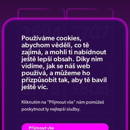
Účastník č.
Účastník č.
3694
3707
Používáme cookies,
abychom věděli, co tě
zajímá, a mohli ti nabídnout
ještě lepší obsah. Díky nim
vidíme, jak se náš web
používá, a můžeme ho
Účastník č.
Účastník č.
přizpůsobit tak, aby tě bavil
3778
3808
ještě víc.
Kliknutím na "Přijmout vše" nám pomůžeš
poskytnout ty nejlepší služby.
Přijmout vše