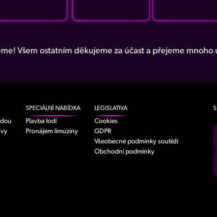
me! Všem ostatním děkujeme za účast a přejeme mnoho ú
SPECIÁLNÍ NABÍDKA
LEGISLATIVA
S
odou
Plavba lodí
Cookies
avy
Pronájem limuzíny
GDPR
Všeobecné podmínky soutěží
Obchodní podmínky