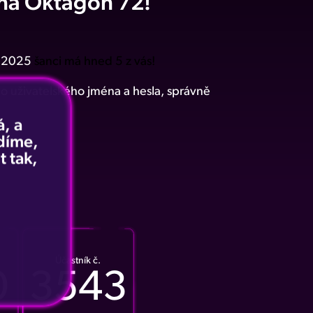
y na Oktagon 72!
6.2025
šanci má hned 5 z vás!
ho uživatelského jména a hesla, správně
, a
idíme,
t tak,
Účastník č.
0
3543