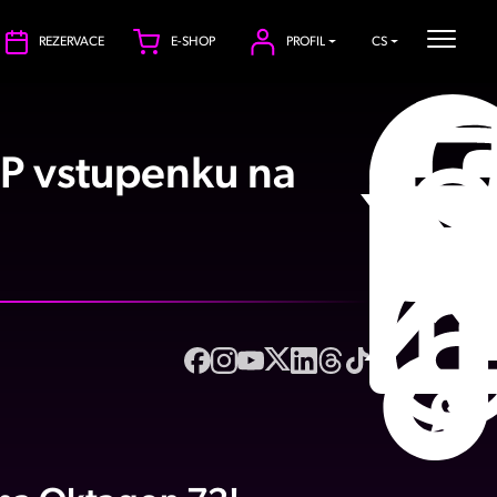
REZERVACE
E-SHOP
PROFIL
CS
IP vstupenku na