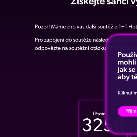
Získejte šanci 
Pozor! Máme pro vás další soutěž o 1+1 
Pro zapojení do soutěže následujte tři jed
odpovězte na soutěžní otázku a sledujte ná
Použí
mohli
jak s
aby tě
Kliknutí
Přijm
Účastník č.
3256