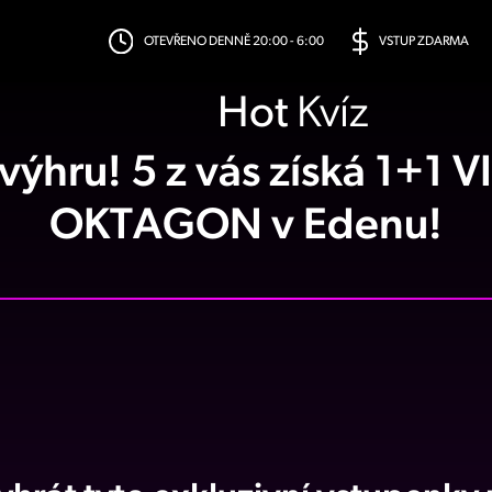
OTEVŘENO DENNĚ 20:00 - 6:00
VSTUP ZDARMA
Hot
Kvíz
výhru! 5 z vás získá 1+1 V
OKTAGON v Edenu!