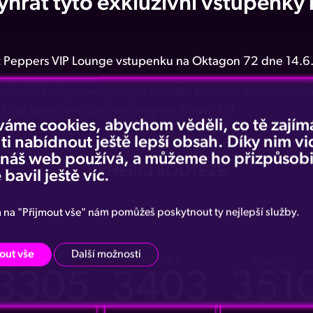
vyhrát tyto exkluzivní vstupenk
Hot Peppers VIP Lounge vstupenku na Oktagon 72 dne 14.
noduché kroky: zaregistrujte se nebo přihlaste pomocí své
š Instagram pro další překvapení a novinky!
váme cookies, abychom věděli, co tě zajímá
 ti nabídnout ještě lepší obsah. Díky nim v
e náš web používá, a můžeme ho přizpůsobi
VÝHERCI SOUTĚŽE
 bavil ještě víc.
m na "Přijmout vše" nám pomůžeš poskytnout ty nejlepší služby.
out vše
Další možnosti
Účastník č.
Účastník č.
Účastník č.
3305
3403
351