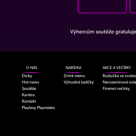
Výhercům soutěže gratuluje
O NÁS
NABÍDKA
AKCE A VEČÍRKY
Dívky
Drink menu
Rozlučka se svob
Hot news
Výhodné balíčky
Narozeninové osl
Soutěže
Firemní večírky
Kariéra
Kontakt
Playboy Playmates