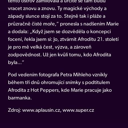
tento ostrov zamilovala a určitě se tam budu
vracet znovu a znovu. Ty magické východy a
západy slunce stojí za to. Stejně tak i pláže a
průzračně čisté moře,“ pronesla s nadšením Marie
a dodala: „Když jsem se dozvěděla o koncepci
focení, řekla jsem si: Jo, ztvárnit Afroditu 21. století
je pro mě velká čest, výzva, a zároveň
zodpovědnost. Už jen kvůli tomu, kdo Afrodita
byla...“
Pod vedením fotografa Petra Mihleho vznikly
během tří dnů ohromující snímky s podtitulem
Afrodita z Hot Peppers, kde Marie pracuje jako
barmanka.
Zdroj: www.aplausin.cz, www.super.cz