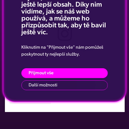
ještě lepší obsah. Díky nim
vidíme, jak se náš web
používá, a můžeme ho
přizpůsobit tak, aby tě bavil
ještě víc.
Kliknutím na "Přijmout vše" nám pomůžeš
View this post on Instagram
poskytnout ty nejlepší služby.
Přijmout vše
Další možnosti
A post shared by Hot Peppers Prague (@hotpeppersprague)