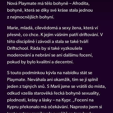
Nová Playmate má tělo bohyně – Afrodita,
bohyně, která se díky své kráse stala jednou
z nejmocnějších bohyní.
Marie, mladá, cílevědomá a sexy žena, která ví
přesně, co chce. K jejím vášním patří driftování. V
této disciplíně i závodí a stala se také tváří
Driftschool. Ráda by si také vyzkoušela
moderování a nebrání se ani dalšímu focení,
pokud by bylo kvalitní a decentní.
S touto podmínkou kývla na nabídku stát se
Playmate. Neváhala ani okamžik, tím se jí splnil
jeden z tajných snů. S Marií jsme se vrátili do místa,
odkud vzešla starověká řecká bohyně sexuality,
plodnosti, krásy a lásky – na Kypr. „Focení na
Kypru překonalo má očekávání. Naprosto jsem si