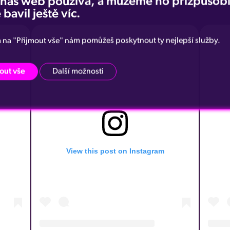
e náš web používá, a můžeme ho přizpůsobi
 bavil ještě víc.
m na "Přijmout vše" nám pomůžeš poskytnout ty nejlepší služby.
out vše
Další možnosti
View this post on Instagram