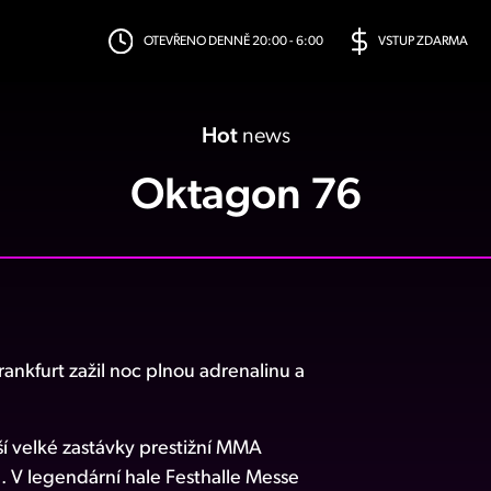
OTEVŘENO DENNĚ 20:00 - 6:00
VSTUP ZDARMA
Hot
news
Oktagon 76
kfurt zažil noc plnou adrenalinu a
lší velké zastávky prestižní MMA
 V legendární hale Festhalle Messe