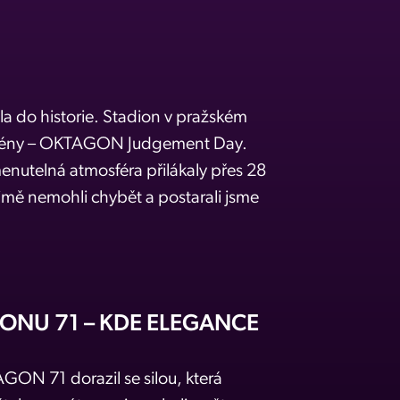
a do historie. Stadion v pražském
 scény – OKTAGON Judgement Day.
nutelná atmosféra přilákaly přes 28
mě nemohli chybět a postarali jsme
ONU 71 – KDE ELEGANCE
GON 71 dorazil se silou, která