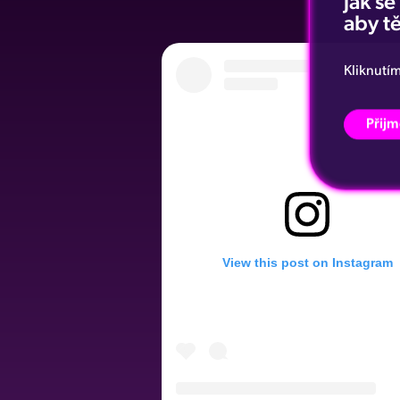
jak s
aby tě
Kliknutí
Přijm
View this post on Instagram