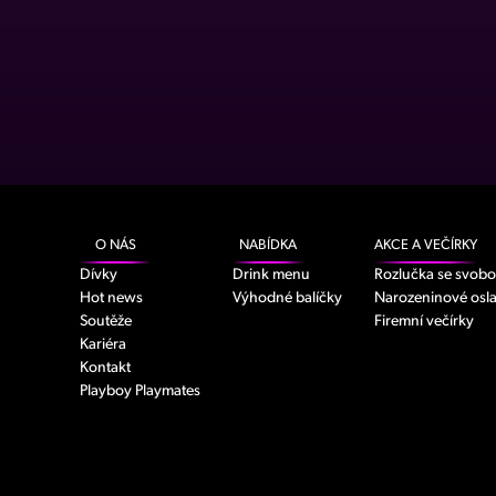
O NÁS
NABÍDKA
AKCE A VEČÍRKY
Dívky
Drink menu
Rozlučka se svob
Hot news
Výhodné balíčky
Narozeninové osl
Soutěže
Firemní večírky
Kariéra
Kontakt
Playboy Playmates