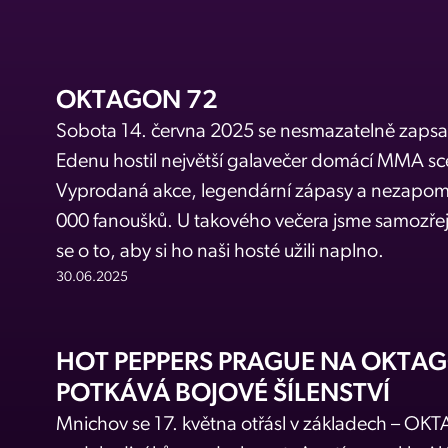
OKTAGON 72
Sobota 14. června 2025 se nesmazatelně zapsal
Edenu hostil největší galavečer domácí MMA
Vyprodaná akce, legendární zápasy a nezapome
000 fanoušků. U takového večera jsme samozřej
se o to, aby si ho naši hosté užili naplno.
30.06.2025
HOT PEPPERS PRAGUE NA OKTAG
POTKÁVÁ BOJOVÉ ŠÍLENSTVÍ
Mnichov se 17. května otřásl v základech – OKTA