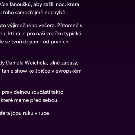
síce fanoušků, aby zažili noc, která
 u toho samozřejmě nechyběl.
hoto výjimečného večera. Přítomné s
ou, která je pro naši značku typická.
 se tvoří dojem – od prvních
 Daniela Weichela, silné zápasy,
í tahle show ke špičce v evropském
 pravidelnou součástí takto
í, které máme před sebou.
féra jdou ruku v ruce.