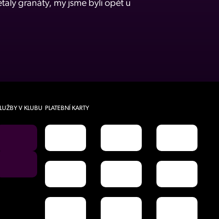
taly granáty, my jsme byli opět u
LUŽBY V KLUBU
PLATEBNÍ KARTY