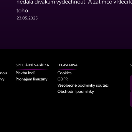
nedala divákům vydechnout. A zatímco v kleci lé
toho.
23.05.2025
SPECIÁLNÍ NABÍDKA
LEGISLATIVA
S
odou
Plavba lodí
Cookies
avy
Pronájem limuzíny
GDPR
Všeobecné podmínky soutěží
Obchodní podmínky