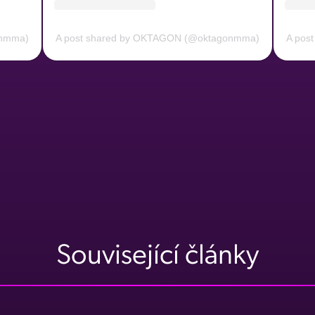
onmma)
A post shared by OKTAGON (@oktagonmma)
A pos
Související články