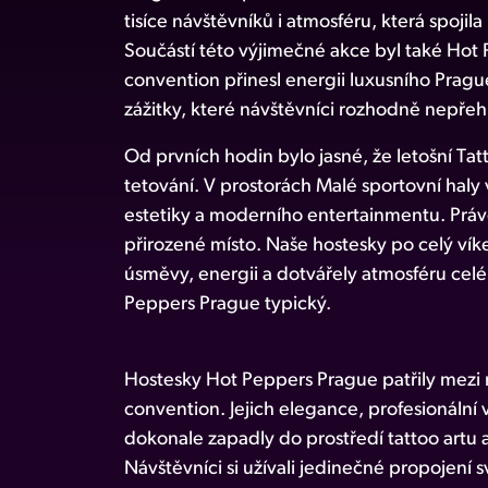
tisíce návštěvníků i atmosféru, která spojil
Součástí této výjimečné akce byl také Hot
convention přinesl energii luxusního Prague
zážitky, které návštěvníci rozhodně nepřehl
Od prvních hodin bylo jasné, že letošní T
tetování. V prostorách Malé sportovní haly v
estetiky a moderního entertainmentu. Prá
přirozené místo. Naše hostesky po celý vík
úsměvy, energii a dotvářely atmosféru celé
Peppers Prague typický.
Hostesky Hot Peppers Prague patřily mezi n
convention. Jejich elegance, profesionální
dokonale zapadly do prostředí tattoo artu a
Návštěvníci si užívali jedinečné propojení