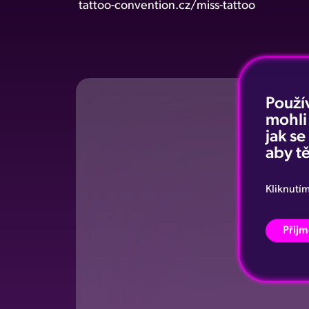
tattoo-convention.cz/miss-tattoo
Použí
mohli
jak s
aby tě
Kliknutí
Přijm