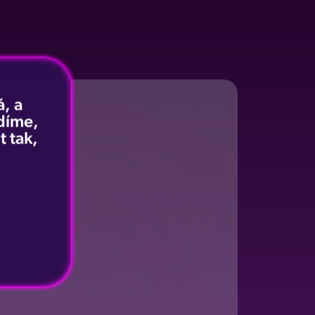
, a
idíme,
t tak,