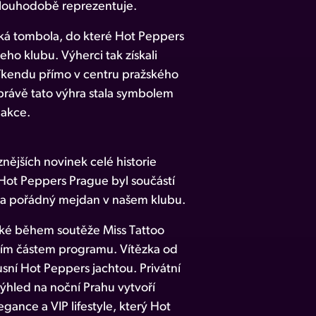
dlouhodobě reprezentuje.
cká tombola, do které Hot Peppers
ho klubu. Výherci tak získali
íkendu přímo v centru pražského
právě tato výhra stala symbolem
 akce.
znějších novinek celé historie
Hot Peppers Prague byl součástí
r na pořádný mejdan v našem klubu.
aké během soutěže Miss Tattoo
jším částem programu. Vítězka od
usní Hot Peppers jachtou. Privátní
výhled na noční Prahu vytvoří
gance a VIP lifestyle, který Hot