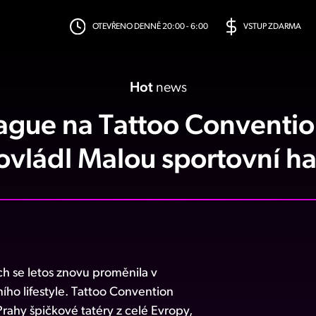
OTEVŘENO DENNĚ 20:00 - 6:00
VSTUP ZDARMA
Hot
news
ague na Tattoo Conventi
 ovládl Malou sportovní h
ch se letos znovu proměnila v
ního lifestyle. Tattoo Convention
ahy špičkové tatéry z celé Evropy,