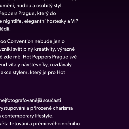
a umění, hudbu a osobitý styl.
 Peppers Prague, který do
 nightlife, elegantní hostesky a VIP
édli.
attoo Convention nebude jen o
znikl svět plný kreativity, výrazné
vě zde měl Hot Peppers Prague své
end vítaly návštěvníky, rozdávaly
 akce stylem, který je pro Hot
ejfotografovanější součásti
 vystupování a přirozené charisma
 contemporary lifestyle.
 světa tetování a prémiového nočního