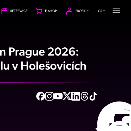
REZERVACE
E-SHOP
PROFIL
CS
on Prague 2026:
alu v Holešovicích