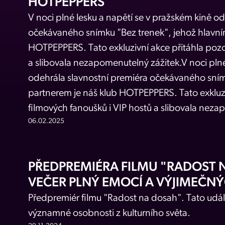
HOTPEPPERS
V noci plné lesku a napětí se v pražském kině o
očekávaného snímku "Bez trenek", jehož hlavní
HOTPEPPERS. Tato exkluzivní akce přitáhla pozo
a slibovala nezapomenutelný zážitek.V noci plné
odehrála slavnostní premiéra očekávaného sním
partnerem je náš klub HOTPEPPERS. Tato exkluzi
filmových fanoušků i VIP hostů a slibovala neza
06.02.2025
PŘEDPREMIÉRA FILMU "RADOST 
VEČER PLNÝ EMOCÍ A VÝJIMEČN
Předpremiér filmu "Radost na dosah". Tato událo
významné osobnosti z kulturního světa.