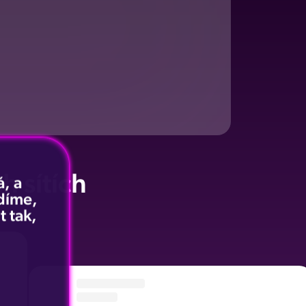
h sítích
, a
idíme,
t tak,