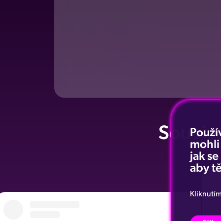
Souvise
Použí
mohli
jak s
aby tě
Kliknutí