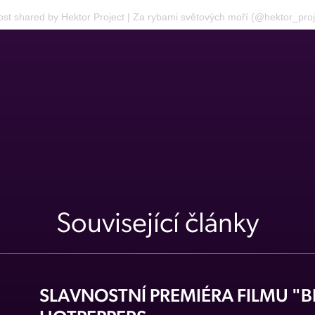
ost shared by Hektor Project | Za rybami světových moří (@hektor_proj
Související články
SLAVNOSTNÍ PREMIÉRA FILMU "B