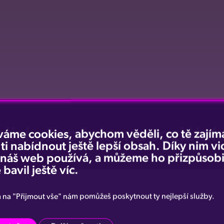
jící příspěvky na sociálníc
váme cookies, abychom věděli, co tě zajímá
 ti nabídnout ještě lepší obsah. Díky nim v
e náš web používá, a můžeme ho přizpůsobi
 bavil ještě víc.
m na "Přijmout vše" nám pomůžeš poskytnout ty nejlepší služby.