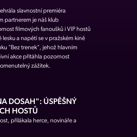
dehrála slavnostní premiéra
m partnerem je náš klub
rnost filmových fanoušků i VIP hostů
 lesku a napětí se v pražském kině
ku "Bez trenek", jehož hlavním
vní akce přitáhla pozornost
pomenutelný zážitek.
NA DOSAH": ÚSPĚŠNÝ
ÝCH HOSTŮ
st, přilákala herce, novináře a