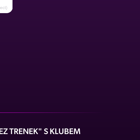
A post shared by Hot Peppers Prague (@hotpeppersprague)
ect)
EZ TRENEK" S KLUBEM