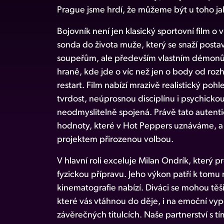
Prague jsme hrdí, že můžeme být u toho jako
Bojovník není jen klasický sportovní film o v
sonda do života muže, který se snaží postav
soupeřům, ale především vlastním démonům
hraně, kde jde o víc než jen o body od rozh
restart. Film nabízí mrazivě realistický po
tvrdost, neúprosnou disciplínu i psychickou
neodmyslitelně spojená. Právě tato autenti
hodnoty, které v Hot Peppers uznáváme, a 
projektem přirozenou volbou.
V hlavní roli exceluje Milan Ondrík, který 
fyzickou přípravu. Jeho výkon patří k tomu 
kinematografie nabízí. Diváci se mohou těši
které vás vtáhnou do děje, i na emoční vyp
závěrečných titulcích. Naše partnerství s t