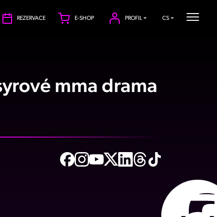
REZERVACE
E-SHOP
PROFIL
CS
k syrové mma drama