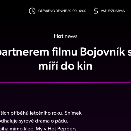
OTEVŘENO DENNĚ 20:00 - 6:00
VSTUP ZDARMA
Hot
news
partnerem filmu Bojovní
míří do kin
jších příběhů letošního roku. Snímek
 odhaluje syrové drama o pádu,
robíhá mimo klec. My v Hot Peppers